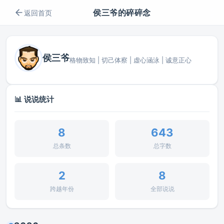
侯三爷的碎碎念
返回首页
侯三爷
格物致知 | 切己体察 | 虚心涵泳 | 诚意正心
📊 说说统计
8
643
总条数
总字数
2
8
跨越年份
全部说说