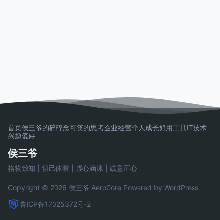
首页
侯三爷的碎碎念
可笑的思考
企业经营
个人成长
好用工具
IT技术
兴趣爱好
侯三爷
格物致知 | 切己体察 | 虚心涵泳 | 诚意正心
Copyright © 2026 侯三爷
AeroCore
Powered by WordPress
鲁ICP备17025372号-2