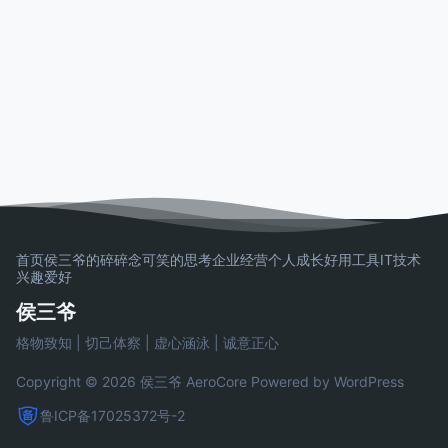
首页
侯三爷的碎碎念
可笑的思考
企业经营
个人成长
好用工具
IT技术
兴趣爱好
侯三爷
格物致知 | 切己体察 | 虚心涵泳 | 诚意正心
Copyright © 2026 侯三爷
AeroCore
Powered by WordPress
鲁ICP备17025372号-2