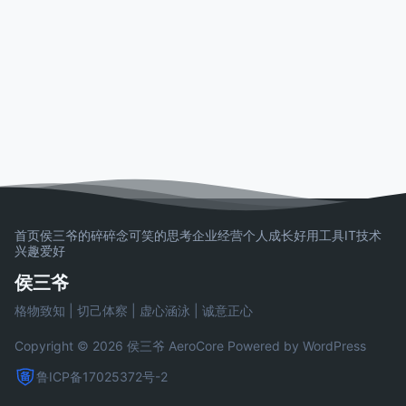
首页
侯三爷的碎碎念
可笑的思考
企业经营
个人成长
好用工具
IT技术
兴趣爱好
侯三爷
格物致知 | 切己体察 | 虚心涵泳 | 诚意正心
Copyright © 2026 侯三爷
AeroCore
Powered by WordPress
鲁ICP备17025372号-2