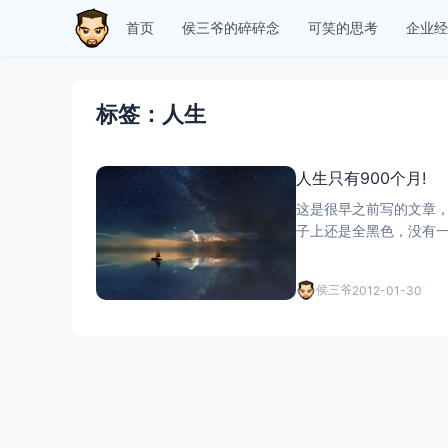
首页
侯三爷的碎碎念
可笑的思考
企业经
标签：人生
人生只有900个月!
这是很早之前写的文章，
子上还是全黑色，没有一个月是自
这里:请戳我,有大量照
侯三爷
2012-01-30