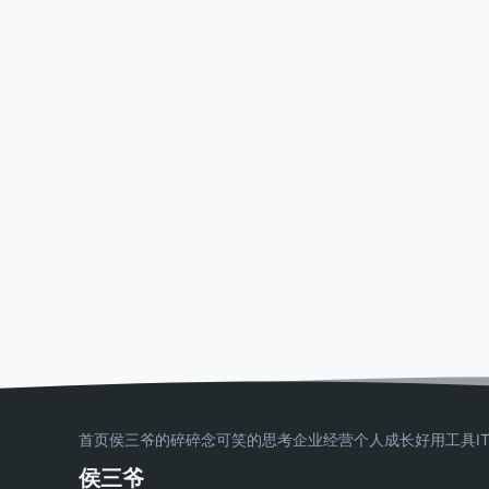
首页
侯三爷的碎碎念
可笑的思考
企业经营
个人成长
好用工具
I
侯三爷