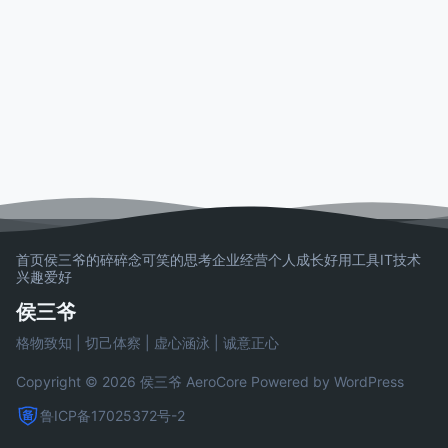
首页
侯三爷的碎碎念
可笑的思考
企业经营
个人成长
好用工具
IT技术
兴趣爱好
侯三爷
格物致知 | 切己体察 | 虚心涵泳 | 诚意正心
Copyright © 2026 侯三爷
AeroCore
Powered by WordPress
鲁ICP备17025372号-2