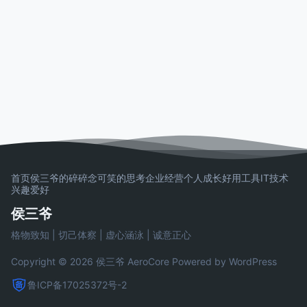
首页
侯三爷的碎碎念
可笑的思考
企业经营
个人成长
好用工具
IT技术
兴趣爱好
侯三爷
格物致知 | 切己体察 | 虚心涵泳 | 诚意正心
Copyright © 2026 侯三爷
AeroCore
Powered by WordPress
鲁ICP备17025372号-2