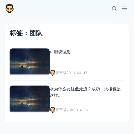
标签：团队
斗胆谈理想
侯三爷
2010-04-17
水为什么要往低处流？成功，大概也是
这样。
侯三爷
2008-04-16