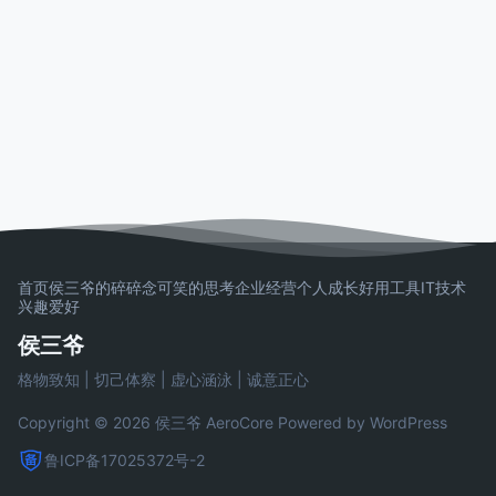
首页
侯三爷的碎碎念
可笑的思考
企业经营
个人成长
好用工具
IT技术
兴趣爱好
侯三爷
格物致知 | 切己体察 | 虚心涵泳 | 诚意正心
Copyright © 2026 侯三爷
AeroCore
Powered by WordPress
鲁ICP备17025372号-2