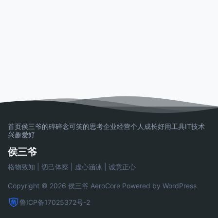
首页
侯三爷的碎碎念
可笑的思考
企业经营
个人成长
好用工具
IT技术
兴趣爱好
侯三爷
格物致知 | 切己体察 | 虚心涵泳 | 诚意正心
Copyright © 2026 侯三爷
AeroCore
Powered by WordPress
鲁ICP备17025372号-2