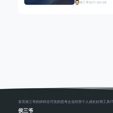
侯三爷
2011-05-09
首页
侯三爷的碎碎念
可笑的思考
企业经营
个人成长
好用工具
I
侯三爷