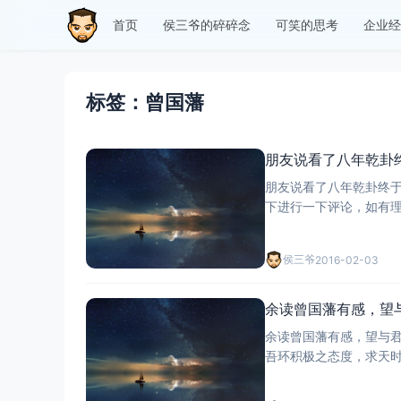
首页
侯三爷的碎碎念
可笑的思考
企业经
标签：曾国藩
朋友说看了八年乾卦
朋友说看了八年乾卦终
侯三爷
2016-02-03
余读曾国藩有感，望
余读曾国藩有感，望与
吾环积极之态度，求天
意，须虚心涵泳，须切