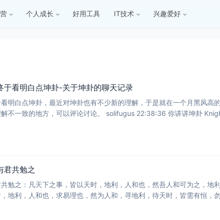
营
个人成长
好用工具
IT技术
兴趣爱好
终于看明白点坤卦-关于坤卦的聊天记录
于看明白点坤卦，最近对坤卦也有不少新的理解，于是就在一个月黑风高
与君共勉之
君共勉之：凡天下之事，皆以天时，地利，人和也，然吾人和可为之，地
时，地利，人和也，求易理也，然为人和，寻地利，待天时，皆需有恒，
已体察，