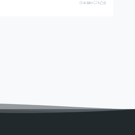
4.6K+
1
0