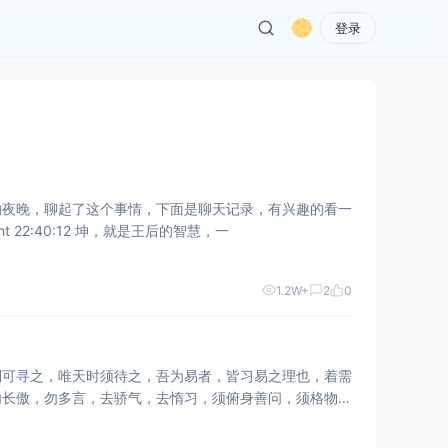
登录
的夜晚，聊起了这个事情，下面是聊天记录，有兴趣的看一
下进行一下评论，如有理解不一致的地方，可以评论讨论。 solifugus 22:38:36 你讲讲坤卦 Knight 22:40:12 坤，就是王后的智慧，一
1.2W+
2
0
利可寻之，唯天时须待之，吾为易者，皆习易之理也，着需
勿长傲，勿多言，去骄气，去惰习，须俯身善问，须格物诚