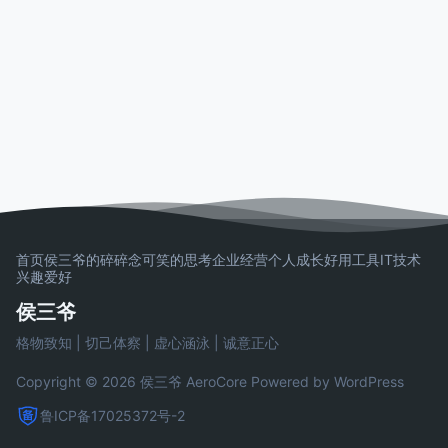
首页
侯三爷的碎碎念
可笑的思考
企业经营
个人成长
好用工具
IT技术
兴趣爱好
侯三爷
格物致知 | 切己体察 | 虚心涵泳 | 诚意正心
Copyright © 2026 侯三爷
AeroCore
Powered by WordPress
鲁ICP备17025372号-2