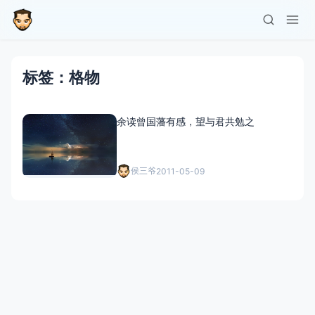
标签：格物
余读曾国藩有感，望与君共勉之
侯三爷
2011-05-09