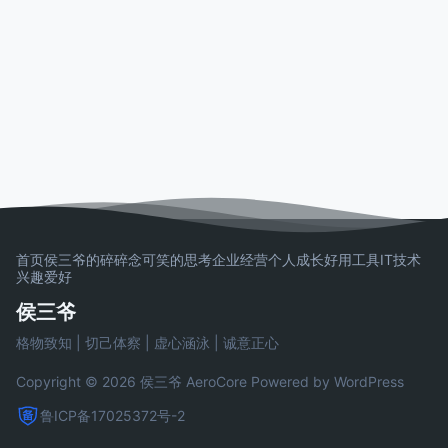
首页
侯三爷的碎碎念
可笑的思考
企业经营
个人成长
好用工具
IT技术
兴趣爱好
侯三爷
格物致知 | 切己体察 | 虚心涵泳 | 诚意正心
Copyright © 2026 侯三爷
AeroCore
Powered by WordPress
鲁ICP备17025372号-2