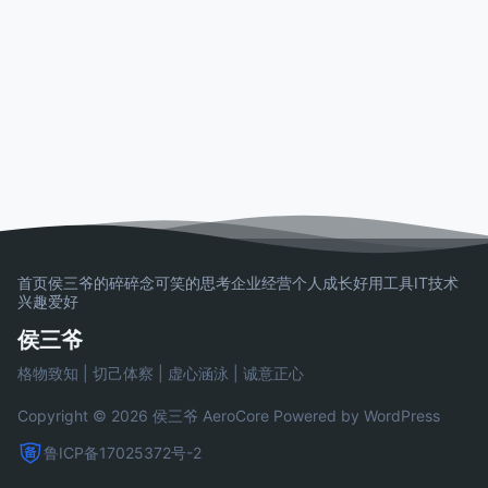
首页
侯三爷的碎碎念
可笑的思考
企业经营
个人成长
好用工具
IT技术
兴趣爱好
侯三爷
格物致知 | 切己体察 | 虚心涵泳 | 诚意正心
Copyright © 2026 侯三爷
AeroCore
Powered by WordPress
鲁ICP备17025372号-2