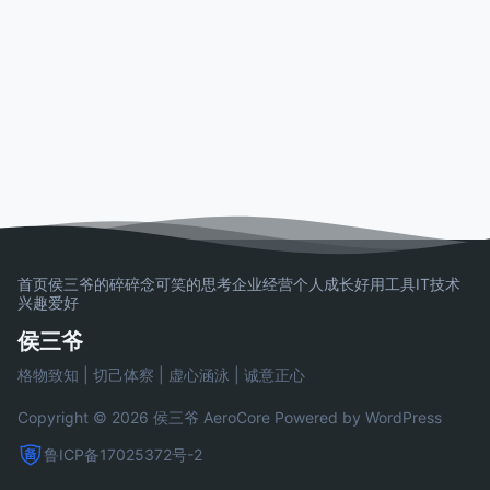
首页
侯三爷的碎碎念
可笑的思考
企业经营
个人成长
好用工具
IT技术
兴趣爱好
侯三爷
格物致知 | 切己体察 | 虚心涵泳 | 诚意正心
Copyright © 2026 侯三爷
AeroCore
Powered by WordPress
鲁ICP备17025372号-2