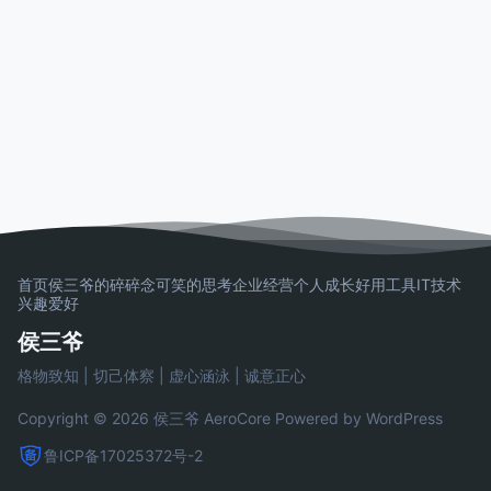
首页
侯三爷的碎碎念
可笑的思考
企业经营
个人成长
好用工具
IT技术
兴趣爱好
侯三爷
格物致知 | 切己体察 | 虚心涵泳 | 诚意正心
Copyright © 2026 侯三爷
AeroCore
Powered by WordPress
鲁ICP备17025372号-2