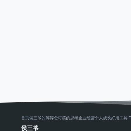
首页
侯三爷的碎碎念
可笑的思考
企业经营
个人成长
好用工具
I
侯三爷