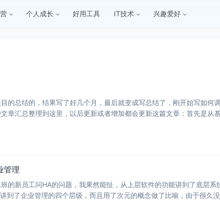
营
个人成长
好用工具
IT技术
兴趣爱好
项目的总结的，结果写了好几个月，最后就变成写总结了，刚开始写如何
文章汇总整理到这里，以后更新或者增加都会更新这篇文章：首先是从基础建设
有这
业管理
班的新员工问HA的问题，我果然能扯，从上层软件的功能讲到了底层系统
块讲到了企业管理的四个层级，而且用了次元的概念做了比喻，由于很久
向