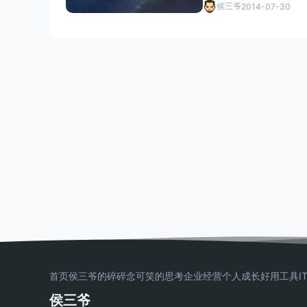
侯三爷
2014-07-30
首页
侯三爷的碎碎念
可笑的思考
企业经营
个人成长
好用工具
I
侯三爷