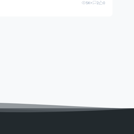
5K+
2
0