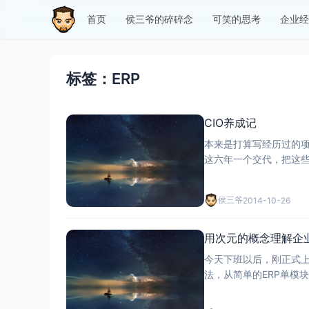
首页
侯三爷的碎碎念
可笑的思考
企业经
标签：ERP
CIO养成记
本来是打算写经历过的
这六年一个交代，把这些
理念，搞IT的首先要拥
侯三爷
2014-10-26
用次元的概念理解企
今天下班以后，刚正式上
法，从简单的ERP单模
来，以后再写如何用面