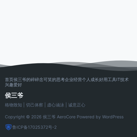
首页
侯三爷的碎碎念
可笑的思考
企业经营
个人成长
好用工具
IT技术
兴趣爱好
侯三爷
格物致知 | 切己体察 | 虚心涵泳 | 诚意正心
Copyright © 2026 侯三爷
AeroCore
Powered by WordPress
鲁ICP备17025372号-2