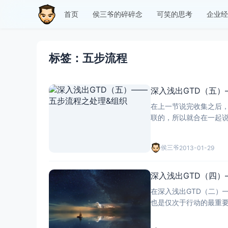
首页
侯三爷的碎碎念
可笑的思考
企业经
标签：五步流程
深入浅出GTD（五）
在上一节说完收集之后
联的，所以就合在一起说
理的材料了，而这些材
侯三爷
2013-01-29
深入浅出GTD（四
在深入浅出GTD（二）
也是仅次于行动的最重要
思考问题的方式有关，