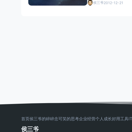
侯三爷
2012-12-21
首页
侯三爷的碎碎念
可笑的思考
企业经营
个人成长
好用工具
I
侯三爷