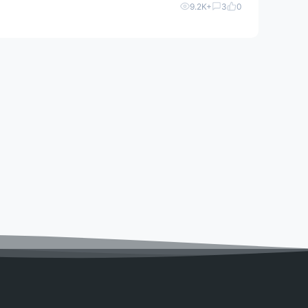
9.2K+
3
0