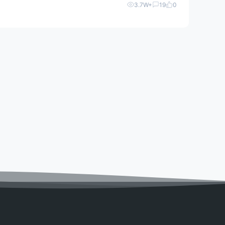
3.7W+
19
0