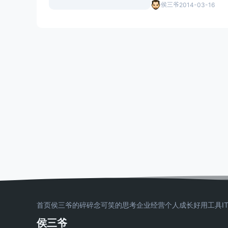
侯三爷
2014-03-16
首页
侯三爷的碎碎念
可笑的思考
企业经营
个人成长
好用工具
I
侯三爷