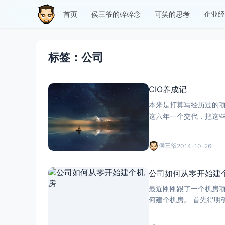
首页
侯三爷的碎碎念
可笑的思考
企业经
标签：公司
CIO养成记
本来是打算写经历过的
这六年一个交代，把这些
理念，搞IT的首先要拥
侯三爷
2014-10-26
公司如何从零开始建
最近刚刚跟了一个机房
何建个机房。 首先得明确一下建机房的目的，我实在定义不出来他的定义，从百度百科摘一下吧：在IT业，机房普遍指的是电信、网通、移动、双线、电
力以及政府或者企业等