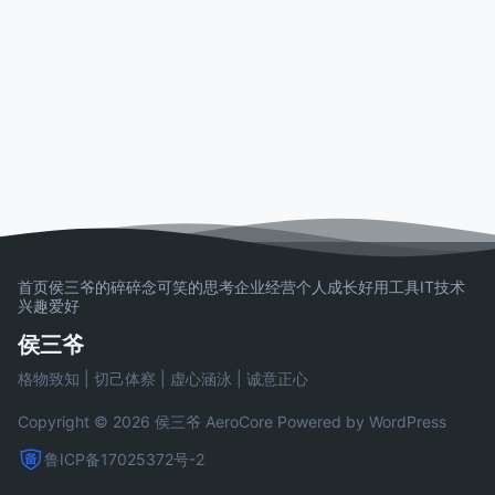
首页
侯三爷的碎碎念
可笑的思考
企业经营
个人成长
好用工具
IT技术
兴趣爱好
侯三爷
格物致知 | 切己体察 | 虚心涵泳 | 诚意正心
Copyright © 2026 侯三爷
AeroCore
Powered by WordPress
鲁ICP备17025372号-2