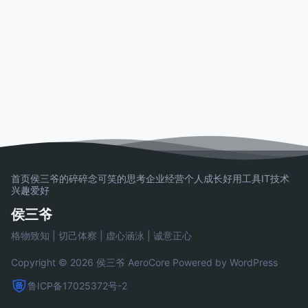
首页
侯三爷的碎碎念
可笑的思考
企业经营
个人成长
好用工具
IT技术
兴趣爱好
侯三爷
格物致知 | 切己体察 | 虚心涵泳 | 诚意正心
Copyright © 2026 侯三爷
AeroCore
Powered by WordPress
鲁ICP备17025372号-2