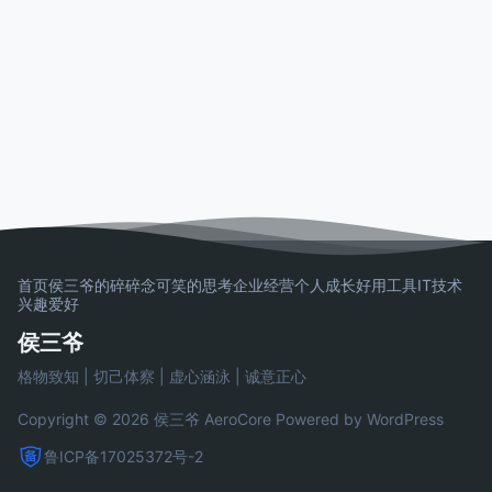
首页
侯三爷的碎碎念
可笑的思考
企业经营
个人成长
好用工具
IT技术
兴趣爱好
侯三爷
格物致知 | 切己体察 | 虚心涵泳 | 诚意正心
Copyright © 2026 侯三爷
AeroCore
Powered by WordPress
鲁ICP备17025372号-2