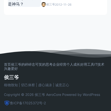
侯三爷
2012-11-26
首页
侯三爷的碎碎念
可笑的思考
企业经营
个人成长
好用工具
IT技术
兴趣爱好
侯三爷
格物致知 | 切己体察 | 虚心涵泳 | 诚意正心
Copyright © 2026 侯三爷
AeroCore
Powered by WordPress
鲁ICP备17025372号-2