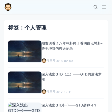
标签：个人管理
朋友说看了八年乾卦终于看明白点坤卦-
关于坤卦的聊天记录
侯三爷
2016-02-03
深入浅出GTD（二）——GTD的道法术
器
侯三爷
2012-12-11
深入浅出GTD(一)——GTD是神马？