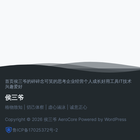
首页
侯三爷的碎碎念
可笑的思考
企业经营
个人成长
好用工具
IT技术
兴趣爱好
侯三爷
格物致知 | 切己体察 | 虚心涵泳 | 诚意正心
Copyright © 2026 侯三爷
AeroCore
Powered by WordPress
鲁ICP备17025372号-2