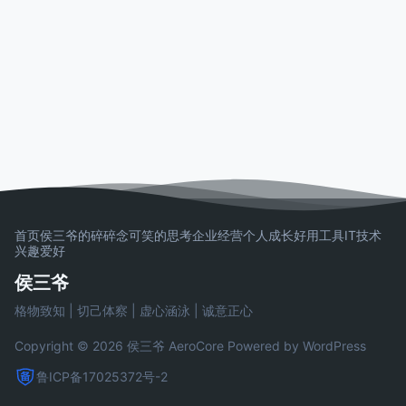
首页
侯三爷的碎碎念
可笑的思考
企业经营
个人成长
好用工具
IT技术
兴趣爱好
侯三爷
格物致知 | 切己体察 | 虚心涵泳 | 诚意正心
Copyright © 2026 侯三爷
AeroCore
Powered by WordPress
鲁ICP备17025372号-2