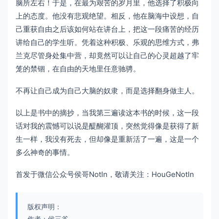
脑所左右！于是，在最为艰苦的岁月里，他选择了积极向
上的态度。他没有悲观绝望。相反，他在脑海中设想，自
己重获自由之后该如何站在讲台上，把这一段痛苦的经历
讲给自己的学生听。凭着这种积极、乐观的思维方式，弗
兰克尽管身处集中营，却竟然可以让自己的心灵超越了牢
笼的禁锢，在自由的天地里任意驰骋。
不再让自己成为自己大脑的奴隶，而是选择翻身做主人。
以上是书中的摘抄，当我第三遍读这本书的时候，这一段
话对我的震憾可以说是醍醐灌顶，突然觉得像是获得了新
生一样，我没有死去，但却像是重新活了一遍，这是一个
多么神奇的事情。
首发于微信公众号侯哥NotIn，敬请关注：HouGeNotIn
版权声明：
作者：侯三爷