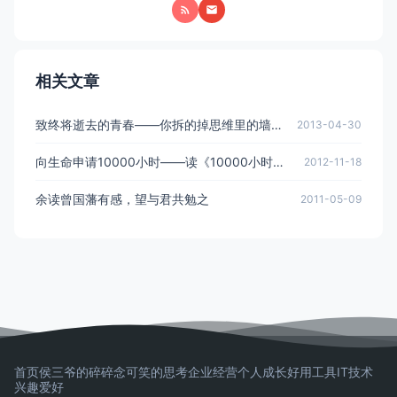
相关文章
致终将逝去的青春——你拆的掉思维里的墙么？
2013-04-30
向生命申请10000小时——读《10000小时天才理论》记
2012-11-18
余读曾国藩有感，望与君共勉之
2011-05-09
首页
侯三爷的碎碎念
可笑的思考
企业经营
个人成长
好用工具
IT技术
兴趣爱好