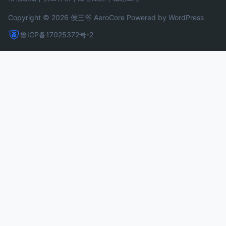
Copyright © 2026 侯三爷
AeroCore
Powered by WordPress
鲁ICP备17025372号-2