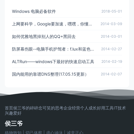
Windows 电脑必备软件
2018-05-01
上网要科学，Google要加速，嘿嘿，你懂的（04.08.23更新）
2014-03-09
如何优雅地黑掉别人的QQ+黑回去
2014-03-01
防屏幕伤眼--电脑手机护驾者：f.lux和蓝色光波过滤器
2014-02-27
ALTRun——windows下最好的快速启动工具
2014-02-19
国内能用的靠谱DNS整理(17.05.15更新）
2014-02-07
首页
侯三爷的碎碎念
可笑的思考
企业经营
个人成长
好用工具
IT技术
兴趣爱好
侯三爷
格物致知 | 切己体察 | 虚心涵泳 | 诚意正心