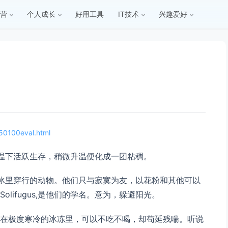
营
个人成长
好用工具
IT技术
兴趣爱好
150100eval.html
极地低温下活跃生存，稍微升温便化成一团粘稠。
一能在冰里穿行的动物。他们只与寂寞为友，以花粉和其他可以
lifugus,是他们的学名。意为，躲避阳光。
在极度寒冷的冰冻里，可以不吃不喝，却苟延残喘。听说