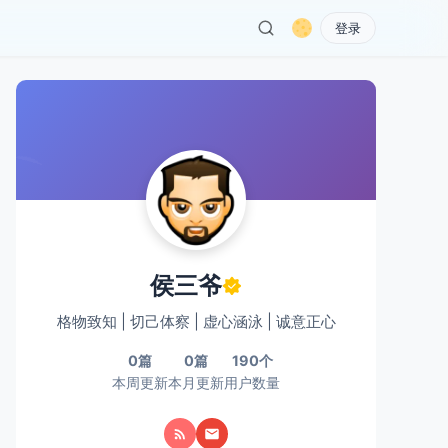
登录
侯三爷
格物致知 | 切己体察 | 虚心涵泳 | 诚意正心
0篇
0篇
190个
本周更新
本月更新
用户数量