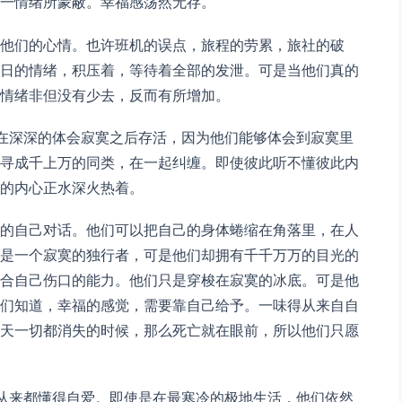
一情绪所蒙蔽。幸福感荡然无存。
他们的心情。也许班机的误点，旅程的劳累，旅社的破
日的情绪，积压着，等待着全部的发泄。可是当他们真的
情绪非但没有少去，反而有所增加。
，却能在深深的体会寂寞之后存活，因为他们能够体会到寂寞里
寻成千上万的同类，在一起纠缠。即使彼此听不懂彼此内
的内心正水深火热着。
的自己对话。他们可以把自己的身体蜷缩在角落里，在人
是一个寂寞的独行者，可是他们却拥有千千万万的目光的
合自己伤口的能力。他们只是穿梭在寂寞的冰底。可是他
们知道，幸福的感觉，需要靠自己给予。一味得从来自自
天一切都消失的时候，那么死亡就在眼前，所以他们只愿
为他们从来都懂得自爱。即使是在最寒冷的极地生活，他们依然