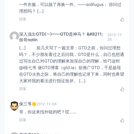
一件衣服，可以脱了再换一件。——solifugus： 你问过
理想吗？ [...]
回复
深入浅出GTD(一)——GTD是神马？ &#8211;
2012-11-
侯哥notIn
26
[...] 前几天写了一篇文章：GTD之前，你问过理想
吗？，不少朋友看过之后问我，GTD是什么，自己也想通
过写出自己对GTD的理解来加深自己的理解，恰巧这时
@i徐七爷 做GTD博客（gtd.la）欲推广GTD，于是趁现
在GTD火热之际，将自己的理解也记录下来，同时也希望
大家对我的看法进行指证批评。 [...]
回复
侯三爷
2012-11-06
哥，你这来找外链的吧？哎……
回复