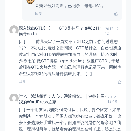
豆瓣评分好高啊，已记录，谢谢JIAN。
回复
深入浅出GTD(一)——GTD是神马？ &#8211;
2012-12-
侯哥notIn
12
[...] 前几天写了一篇文章：GTD之前，你问过理想
吗？，不少朋友看过之后问我，GTD是什么，自己也想通
过写出自己对GTD的理解来加深自己的理解，恰巧这时
@i徐七爷 做GTD博客（gtd.doit.im）欲推广GTD，于是
趁现在GTD火热之际，将自己的理解也记录下来，同时也
希望大家对我的看法进行指证批评。 [...]
回复
时光，浓淡相宜；人心，远近相安。 | 伊林花园-
2012-
我的WordPress之家
12-10
[...] 一个朋友问我他将何去何从，我说，打个比方：如果
你刚谈一个女朋友，周围人都说她有缺点，都说不好，你
会不会选择分手重找一个，但如果说的是你的母亲呢？我
说，理想很简单，就是看你的理想是在骨子里，还是只是