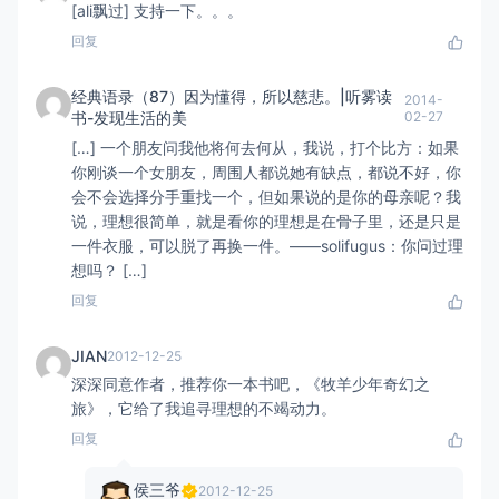
[ali飘过] 支持一下。。。
回复
经典语录（87）因为懂得，所以慈悲。|听雾读
2014-
书-发现生活的美
02-27
[…] 一个朋友问我他将何去何从，我说，打个比方：如果
你刚谈一个女朋友，周围人都说她有缺点，都说不好，你
会不会选择分手重找一个，但如果说的是你的母亲呢？我
说，理想很简单，就是看你的理想是在骨子里，还是只是
一件衣服，可以脱了再换一件。——solifugus：你问过理
想吗？ […]
回复
JIAN
2012-12-25
深深同意作者，推荐你一本书吧，《牧羊少年奇幻之
旅》，它给了我追寻理想的不竭动力。
回复
侯三爷
2012-12-25