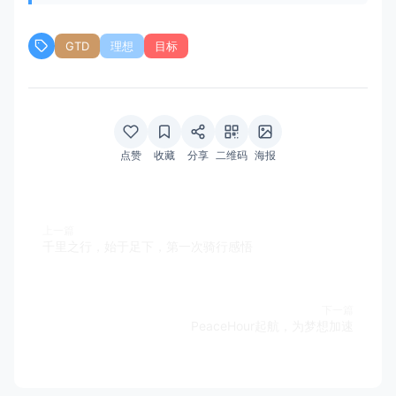
GTD
理想
目标
点赞
收藏
分享
二维码
海报
上一篇
千里之行，始于足下，第一次骑行感悟
下一篇
PeaceHour起航，为梦想加速