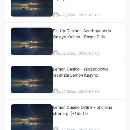
странах СНГ
wp2_55bb7eb9cbf2
2026-08-08
Pin Up Casino - Azərbaycanda
Onlayn Kazino - Rəsmi Giriş
wp2_55bb7eb9cbf2
2026-08-08
Lemon Casino - szczegółowa
recenzja Lemon Kasyno
wp2_55bb7eb9cbf2
2026-08-08
Lemon Casino Online - oficjalna
strona pl (+155 fs)
wp2_55bb7eb9cbf2
2026-08-08