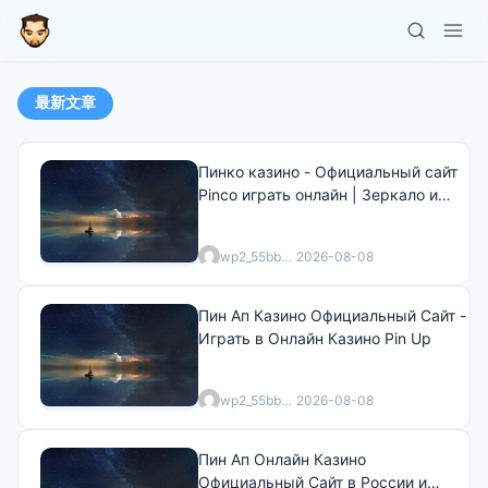
最新文章
Пинко казино - Официальный сайт
Pinco играть онлайн | Зеркало и
вход
wp2_55bb7eb9cbf2
2026-08-08
Пин Ап Казино Официальный Сайт -
Играть в Онлайн Казино Pin Up
wp2_55bb7eb9cbf2
2026-08-08
Пин Ап Онлайн Казино
Официальный Сайт в России и